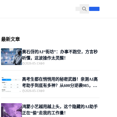
最新文章
黄石伢的AI“街坊”：办事不跑空，方言秒
听懂，这波操作太灵醒！
2026-05-13
0
高考生都在悄悄用的秘密武器！亲测AI高
考助手到底有多神？从600分逆袭985，这
2026-05-13
0
届家长的救命稻草来了
鸿蒙小艺越用越上头，这个隐藏的AI助手
正在“偷”走我的工作量！