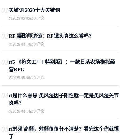
01
关键词 2020十大关键词
2025-05-05
0 评论
02
RF 摄影师访谈：RF镜头真这么香吗？
2026-04-14
0 评论
03
rf5 《符文工厂4 特别版》：一款日系农场模拟经
营RPG
2025-05-06
0 评论
04
rf是什么意思 类风湿因子阳性就一定是类风湿关节
炎吗？
2026-04-14
0 评论
05
rf射频 高频，射频傻傻分不清楚？看完这个你就懂
了