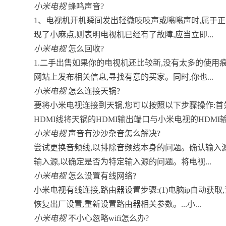
小米电视
蜂鸣声音?
1、电视机开机瞬间发出轻微吱吱声或嗡嗡声时,属于正
现了小麻点,则表明电视机已经有了故障,应当立即...
小米电视
怎么回收?
1.二手出售如果你的电视机还比较新,没有太多的使用
网站上发布相关信息,寻找有意的买家。同时,你也...
小米电视
怎么连接天锅?
要将小米电视连接到天锅,您可以按照以下步骤操作:首
HDMI线将天锅的HDMI输出端口与小米电视的HDMI输入
小米电视
声音有沙沙杂音怎么解决?
尝试更换音频线,以排除音频线本身的问题。确认输入
输入源,以确定是否为特定输入源的问题。将电视...
小米电视
怎么设置有线网络?
小米电视有线连接,路由器设置步骤:(1)电脑ip自动获
恢复出厂设置,重新设置路由器相关参数。...小...
小米电视
不小心忽略wifi怎么办?