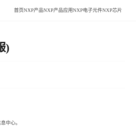
首页
NXP产品
NXP产品应用
NXP电子元件
NXP芯片
服)
信息中心。