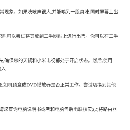
常现象。如果吱吱声很大,并能嗅到一股臭味,同时屏幕上出
痕迹,可以尝试将其放到二手网站上进行出售。你可以在二手
先,确保您的天锅和小米电视都处于开启状态。然后,使用
...
源,如机顶盒或DVD播放器是否正常工作。尝试切换到其他
取,请您查询电脑说明书或者和电脑售后电联核实;(2)将路由器