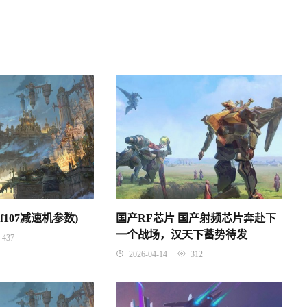
rf107减速机参数)
国产RF芯片 国产射频芯片奔赴下
一个战场，汉天下蓄势待发
437
2026-04-14
312