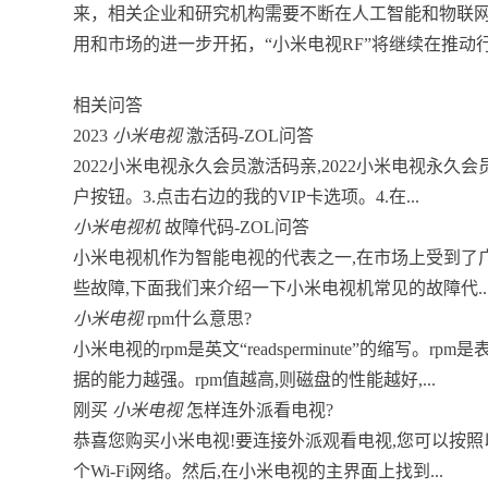
来，相关企业和研究机构需要不断在人工智能和物联
用和市场的进一步开拓，“小米电视RF”将继续在推
相关问答
2023
小米电视
激活码-ZOL问答
2022小米电视永久会员激活码亲,2022小米电视永久会
户按钮。3.点击右边的我的VIP卡选项。4.在...
小米电视机
故障代码-ZOL问答
小米电视机作为智能电视的代表之一,在市场上受到了
些故障,下面我们来介绍一下小米电视机常见的故障代..
小米电视
rpm什么意思?
小米电视的rpm是英文“readsperminute”的缩写。
据的能力越强。rpm值越高,则磁盘的性能越好,...
刚买
小米电视
怎样连外派看电视?
恭喜您购买小米电视!要连接外派观看电视,您可以按照
个Wi-Fi网络。然后,在小米电视的主界面上找到...