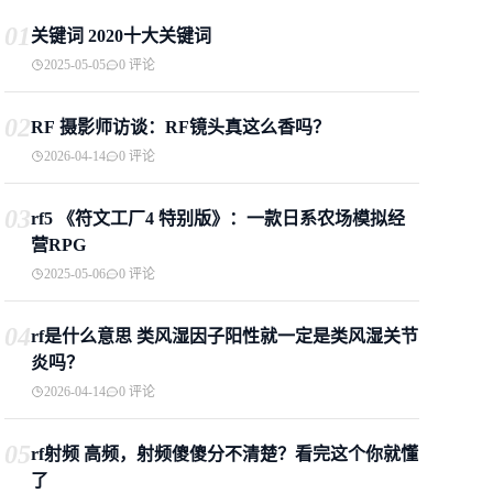
01
关键词 2020十大关键词
2025-05-05
0 评论
02
RF 摄影师访谈：RF镜头真这么香吗？
2026-04-14
0 评论
03
rf5 《符文工厂4 特别版》：一款日系农场模拟经
营RPG
2025-05-06
0 评论
04
rf是什么意思 类风湿因子阳性就一定是类风湿关节
炎吗？
2026-04-14
0 评论
05
rf射频 高频，射频傻傻分不清楚？看完这个你就懂
了