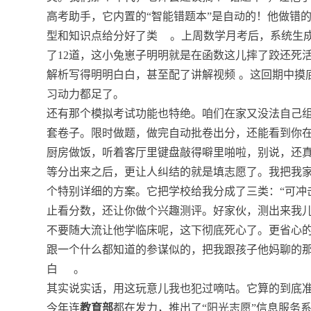
高考助手，它内置的“智能错题本”是自动的！他做错
型和知识点给分好了类
。上周数学月考后，系统生
了12道，这小兔崽子明明就是在函数这儿摔了跤还死
解析写得明明白白，甚至配了讲解视频
。这回期中摸
习动力都足了。
还有那个模拟考试功能也特绝。咱们在家又没法自己
套卷子。限时做题，做完自动批卷出分，还能看到你
厨房做饭，听着客厅里键盘敲得噼里啪啦，别说，还
等分出来之后，更让人纠结的就是填志愿了。我把我家
个特别详细的方案。它把学校给我分成了三类：“可冲击”
止看分数，还让你做个兴趣测评。好家伙，测出来我
不要随大流让他学临床呢，这下彻底死心了。更省心
跟一个什么都知道的参谋似的，把我跟孩子他妈聊的那
白
。
其实说实话，用这玩意儿我也犯过嘀咕。它算的到底
今年连
教育部
都在发力，推出了“阳光志愿”信息服务系