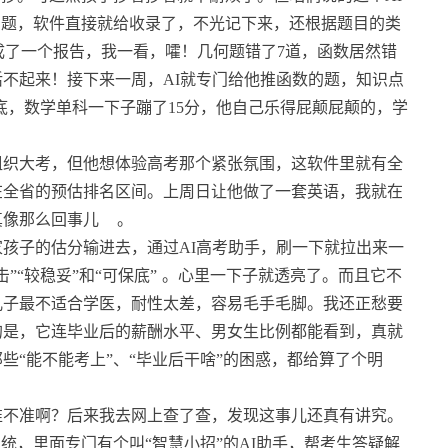
的题，软件直接就给收录了，不光记下来，还根据题目的类
成了一个报告，我一看，嚯！几何题错了7道，函数居然错
活不起来！接下来一周，AI就专门给他推函数的题，知识点
底，数学单科一下子蹦了15分，他自己乐得屁颠屁颠的，学
组织大考，但他想体验高考那个紧张氛围，这软件里就有全
在全省的预估排名区间。上周日让他做了一套英语，我就在
真像那么回事儿
。
孩子的估分输进去，通过AI高考助手，刷一下就拉出来一
“较稳妥”和“可保底”
。心里一下子就透亮了。而且它不
儿子最不适合学医，耐性太差，容易毛手毛脚。我还正愁要
的是，它连毕业后的薪酬水平、男女生比例都能看到，真就
些“能不能考上”、“毕业后干啥”的困惑，都给算了个明
准不准啊？后来我去网上查了查，发现这事儿还真有讲究。
统，里面专门有个叫“智慧小招”的AI助手，帮考生答疑解