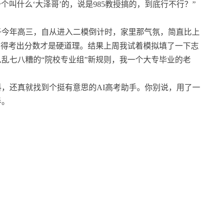
个叫什么‘大泽哥’的，说是985教授搞的，到底行不行？”
子今年高三，自从进入二模倒计时，家里那气氛，简直比上
觉得考出分数才是硬道理。结果上周我试着模拟填了一下志
么乱七八糟的“院校专业组”新规则，我一个大专毕业的老
，还真就找到个挺有意思的AI高考助手。你别说，用了一
半。