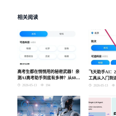
相关阅读
高考生都在悄悄用的秘密武器！亲
飞天助手AI：
测AI高考助手到底有多神？从600
工具从入门到
分逆袭985，这届家长的救命稻草
2026-05-13
194
2026-05-13
来了