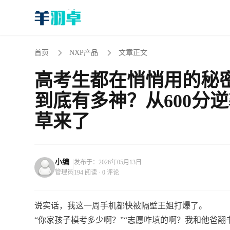
首页
NXP产品
文章正文
高考生都在悄悄用的秘密
到底有多神？从600分逆
草来了
小编
发布于：2026年05月13日
管理员
194 阅读 · 0 评论
说实话，我这一周手机都快被隔壁王姐打爆了。
“你家孩子模考多少啊？”“志愿咋填的啊？我和他爸