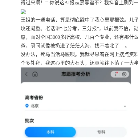
得过来啊！”“你说这AI报志愿靠谱不？我抖音上刷到一
王姐的一通电话，算是彻底戳中了我心里那根弦。儿
坟还凝重。老话讲“七分考，三分报”，以前我不信，
愿，面对全国3000多所高校、几百个专业，还有那什
爸，瞬间就像被扔进了茫茫大海，找不着北了
。
没办法，死马当活马医呗。我就寻思着在网上搜点资料
个多礼拜，我这心里的大石头，还真就往下落了一大