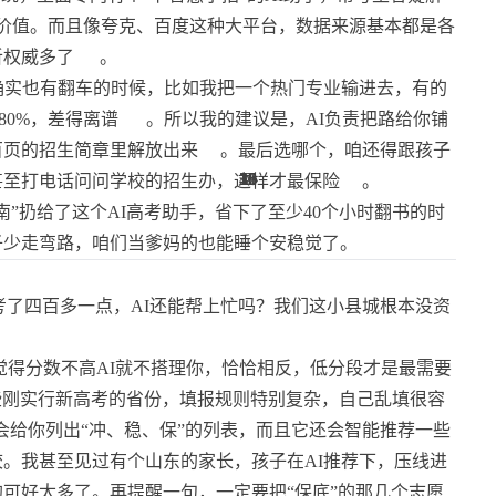
的价值。而且像夸克、百度这种大平台，数据来源基本都是各
听权威多了
。
确实也有翻车的时候，比如我把一个热门专业输进去，有的
80%，差得离谱
。所以我的建议是，AI负责把路给你铺
百页的招生简章里解放出来
。最后选哪个，咱还得跟孩子
48
20
39
16
16
12
16
16
16
16
11
2
2
甚至打电话问问学校的招生办，这样才最保险
。
”扔给了这个AI高考助手，省下了至少40个小时翻书的时
子少走弯路，咱们当爹妈的也能睡个安稳觉了。
了四百多一点，AI还能帮上忙吗？我们这小县城根本没资
得分数不高AI就不搭理你，恰恰相反，低分段才是最需要
这些刚实行新高考的省份，填报规则特别复杂，自己乱填很容
会给你列出“冲、稳、保”的列表，而且它还会智能推荐一些
。我甚至见过有个山东的家长，孩子在AI推荐下，压线进
可好太多了。再提醒一句，一定要把“保底”的那几个志愿