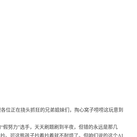
跟各位正在挠头抓狂的兄弟姐妹们，掏心窝子唠唠这玩意到
“假努力”选手，天天刷题刷到半夜，但错的永远是那几
手抄。可这熊孩子抄着抄着就不耐烦了。但咱们说的这个AI