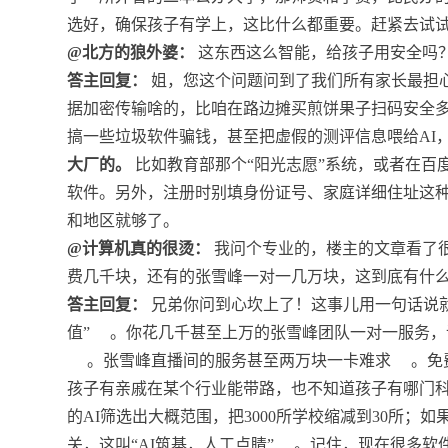
选好，确保孩子有学上，这比什么都重要。赶紧去试
@北方的狼外婆：
这东西这么智能，给孩子用安全吗
答主回复：
姐，您这个问题问到了我们所有家长最担心
据加密传输啥的，比咱在路边摊买煎饼果子扫码安全多
搞一些垃圾软件骗钱，甚至把虚假的测评信息喂给AI
大厂的。
比如教育部那个“阳光志愿”系统，或者在百
软件。另外，注册时别填身份证号、家庭详细住址这种
和地区就够了。
@计算机真的很烫：
我问个专业的，楼主的文章看了很
费几千块，还有的张雪峰一对一几万块，这到底有什
答主回复：
兄弟你问到心坎上了！这事儿用一句话说就
值”
。你花几千甚至上万的张雪峰团队一对一服务，
。张雪峰直播间的服务甚至两万块一卡难求
。免
孩子有亲戚在某个行业能带路，也不知道孩子有哪门
的AI筛选出大概范围，把3000所学校缩减到30所
关，这叫“AI筑基，人工点睛”
。记住，现在很多软