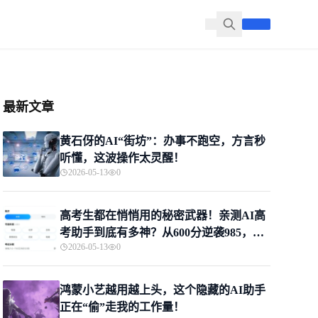
最新文章
黄石伢的AI“街坊”：办事不跑空，方言秒
听懂，这波操作太灵醒！
2026-05-13
0
高考生都在悄悄用的秘密武器！亲测AI高
考助手到底有多神？从600分逆袭985，这
2026-05-13
0
届家长的救命稻草来了
鸿蒙小艺越用越上头，这个隐藏的AI助手
正在“偷”走我的工作量！