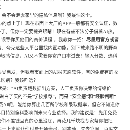
试！
？会不会泄露家里的隐私信息啊？我最怕这个。
的点上了！现在市面上大厂的APP一般都有安全认证，数
了。但你一定要擦亮眼睛！现在有些不法分子借着AI热，
，误导你买他们的高价课程
。我教你一招：
尽量用官方或者
度、夸克这些大平台里找内置功能，别下载来路不明的野鸡
敏感信息，AI又不需要你寄户口本过去！输入分数、选科
受启发，但我看市面上的AI报志愿软件，有的免费有的收
么区别？我该咋选？
是：“AI负责跑数据出方案，人工负责做决策给情绪价
说白了买的不是“学校推荐”，而是
“安全感”和“经验判断”
费AI呢，能给你算出几百所学校和录取概率，但它不知道你
科目特别偏科影响到未来专业选择。我的建议是：先用免费
；如果你不差钱且真的心里没底，再花几千块找专家帮你把把
件一上来就让你付费开通会员，别冲动，先去官网、百度文