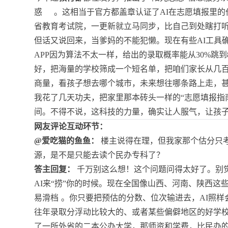
惑
。这相当于官方都盖章认证了AI在志愿填报里
省教育考试院，一更新就立马同步，比自己到处瞎打
但话又说回来，当爹妈的不能犯懒。现在有些AI工具
APP因为算法不太一样，给出的录取概率能从30%跳到
好，把海量的学校筛成一个短名单，把咱们家长从几
商量，看孩子想去哪个城市，未来想往哪条路上走，
我花了几天功夫，把家里那本砖头一样的“志愿填报指南
间。不得不说，这科技的力量，确实让人服气，让孩
网友评论互动环节：
@爱吃猫的鱼鱼：
楼主说得在理，但我家那个估分只考
源，是不是只能去读个民办专科了？
答主回复：
千万别这么想！这个问题问得太好了。别觉
AI来“捞”你的时候。现在全国像山西、河南、陕西
易滑档
。你只要把预估的分数、位次输进去，AI照样
往年录取分浮动比较大的、或者某些偏僻地区的好学校
了一所外省的二本公办大学，那师资和学费，比民办的