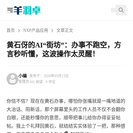
首页
NXP产品应用
文章正文
黄石伢的AI“街坊”：办事不跑空，方
言秒听懂，这波操作太灵醒！
小编
发布于：2026年05月13日
管理员
161 阅读 · 0 评论
你信不信？现在在黄石办事，哪怕你张嘴就是一嘴地道的
大冶话、阳新话，那个屏幕里头的工作人员不仅不会翻你
白眼，还能秒懂你的意思，顺带把事儿给你办得妥妥帖
帖。我上个礼拜回黄石，就结结实实体验了一把，那种感
2
3
9
2
9
9
2
2
5
2
9
9
9
9
3
7
7