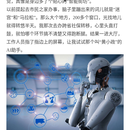
觉，真像是身边多了个贴心的“智能街坊”。
以前提起去市民之家办事，脑子里蹦出来的词儿就是“迷
宫”和“马拉松”。那么大个地方，200多个窗口，光找地儿
就得转悠半天。我那次去办跨省社保转移，心里头直打
鼓，就怕哪个环节搞不清楚又得跑断腿。结果一进大厅，
工作人员指了指边上的屏幕，让我试试那个叫“黄小政”的
AI助手。