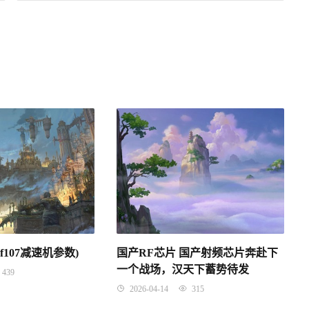
rf107减速机参数)
国产RF芯片 国产射频芯片奔赴下
一个战场，汉天下蓄势待发
439
2026-04-14
315