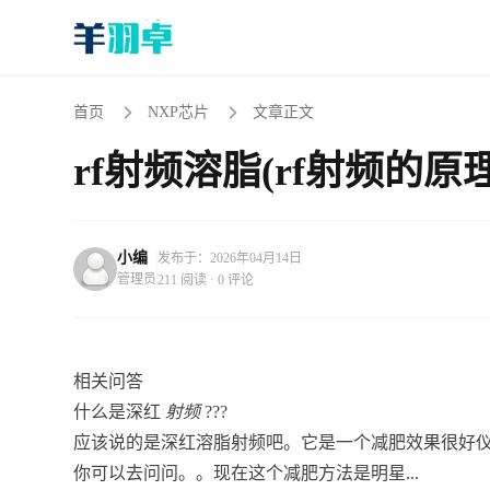
首页
NXP芯片
文章正文
rf射频溶脂(rf射频的原
小编
发布于：2026年04月14日
管理员
211 阅读 · 0 评论
相关问答
什么是深红
射频
???
应该说的是深红溶脂射频吧。它是一个减肥效果很好
你可以去问问。。现在这个减肥方法是明星...