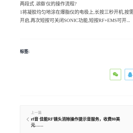
两段式
溶脂
仪的操作流程?
1将凝胶均匀地涂在爆脂仪的电极上,长按三秒开机,按
开启,再次短按可关闭SONIC功能,短按RF+EMS可开...
标签:
上一篇
rf音 佳能RF镜头消除操作提示音服务，收费80美
元……