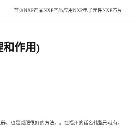
首页
NXP产品
NXP产品应用
NXP电子元件
NXP芯片
理和作用)
仪器。也是减肥很好的方法。。在福州的话名韩整形就有。