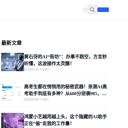
最新文章
黄石伢的AI“街坊”：办事不跑空，方言秒
听懂，这波操作太灵醒！
2026-05-13
0
高考生都在悄悄用的秘密武器！亲测AI高
考助手到底有多神？从600分逆袭985，这
2026-05-13
0
届家长的救命稻草来了
鸿蒙小艺越用越上头，这个隐藏的AI助手
正在“偷”走我的工作量！