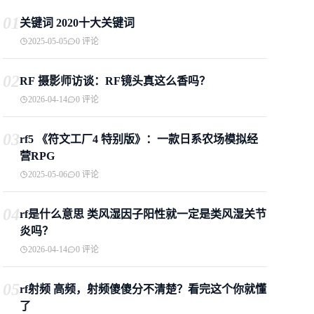
01
关键词 2020十大关键词
2025-05-05
0 评论
02
RF 摄影师访谈：RF镜头真这么香吗？
2026-04-14
0 评论
03
rf5 《符文工厂4 特别版》：一款日系农场模拟经
营RPG
2025-05-06
0 评论
04
rf是什么意思 类风湿因子阳性就一定是类风湿关节
炎吗？
2026-04-14
0 评论
05
rf射频 高频，射频傻傻分不清楚？看完这个你就懂
了